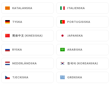
KATALANSKA
KATALANSKA
ITALIENSKA
ITALIENSKA
TYSKA
TYSKA
PORTUGISISKA
PORTUGISISKA
简体中文 (KINESISKA)
简体中文 (KINESISKA)
JAPANSKA
JAPANSKA
RYSKA
RYSKA
ARABISKA
ARABISKA
Scampi Fritti
한국어 (KOREANSKA)
한국어 (KOREANSKA)
NEDERLÄNDSKA
NEDERLÄNDSKA
TJECKISKA
TJECKISKA
GREKISKA
GREKISKA