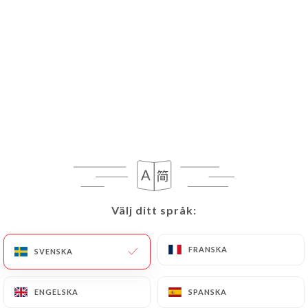
Rucola Parmigoano
Välj ditt språk:
Välj ditt språk:
FRANSKA
FRANSKA
SVENSKA
SVENSKA
ENGELSKA
ENGELSKA
SPANSKA
SPANSKA