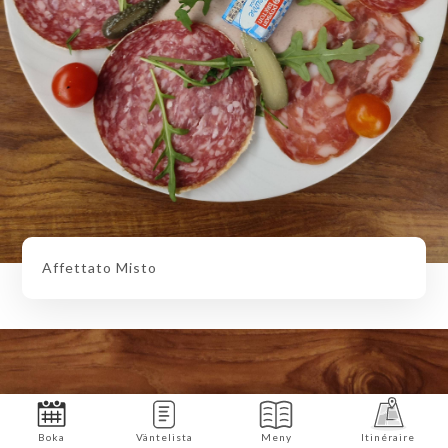
Affettato Misto
Boka
Väntelista
Meny
Itinéraire