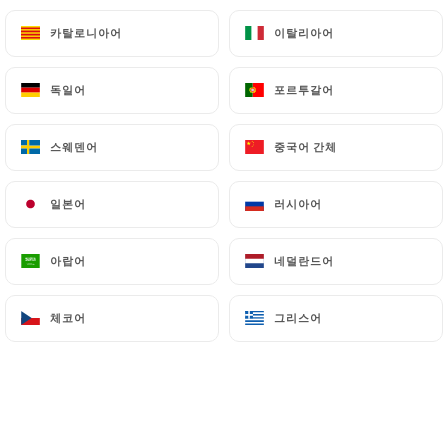
카탈로니아어
카탈로니아어
이탈리아어
이탈리아어
독일어
독일어
포르투갈어
포르투갈어
스웨덴어
스웨덴어
중국어 간체
중국어 간체
일본어
일본어
러시아어
러시아어
Scampi Fritti
아랍어
아랍어
네덜란드어
네덜란드어
체코어
체코어
그리스어
그리스어