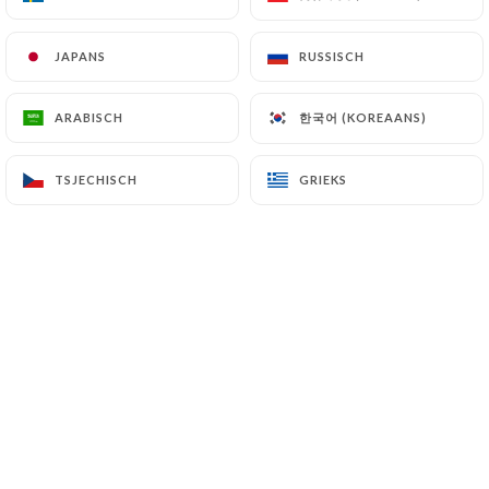
JAPANS
JAPANS
RUSSISCH
RUSSISCH
Manuela B. beoordeelde
M
4/5
한국어 (KOREAANS)
한국어 (KOREAANS)
ARABISCH
ARABISCH
04/06/2026
•
09:29
TSJECHISCH
TSJECHISCH
GRIEKS
GRIEKS
Mirko h. beoordeelde
M
5/5
Accoglienza è stata perfetta. Cibo ottimo
con prodotti di qualità. Abbiamo preso
due primi di pasta molto gustosi . Le
insalatone ottime e i proprietari
disponibili nel porro varianti al menù. Il
conto è stato in linea con il cibo. Da
consigliare !!!
31/05/2026
•
08:07