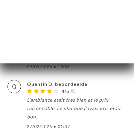
A
5/5
Nous étions 9 et tout le monde s'est
régalé. Super accueil!
18/03/2026
•
10:01
Eduard A. beoordeelde
E
5/5
09/03/2026
•
10:53
Quentin D. beoordeelde
Q
4/5
L'ambiance était très bien et le prix
raisonnable. Le plat que j'avais pris était
bon.
27/02/2026
•
01:37