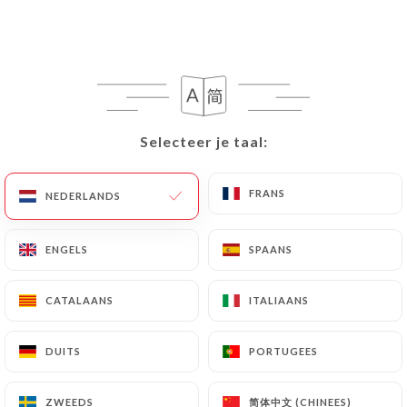
NL
MENU
Selecteer je taal:
Selecteer je taal:
/
HOME
REVIEWS
FRANS
FRANS
Reviews
NEDERLANDS
NEDERLANDS
ENGELS
ENGELS
SPAANS
SPAANS
CATALAANS
CATALAANS
ITALIAANS
ITALIAANS
54 reviews op Uniiti
4.6 / 5
DUITS
DUITS
PORTUGEES
PORTUGEES
100% authentieke, geverifieerde reviews.
简体中文 (CHINEES)
简体中文 (CHINEES)
ZWEEDS
ZWEEDS